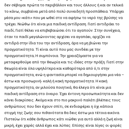
δεν σέβομαι πρώτα το περιβάλλον και τους άλλους ή και αν τελικά
το κάνω, συμβαίνει μετά από πολύ συνειδητή προσπάθεια. Υπάρχει
μέσα μου «κάτι» που με ωθεί στο να αφήσω το νερό της βρύσης να
τρέχει. Νιώθω ότι είναι μια παιδική αντίδραση. Γιατί αντιδράει το
παιδί; Γιατί θέλει να επιβεβαιώσει ότι το αγαπούν. Στην συνέχεια,
όταν το παιδί μεγαλώνοντας αρχίσει να αγαπάει, αρχίζει να
αντιδρά στην ίδια του την αντίδραση, άρα να μη βιώνει την
πραγματικότητα. Τί είναι αυτό που μας συνδέει με την
πραγματικότητα; H συμπόνοια. Την χρειαζόμαστε για να
μεταφερθούμε από την θεωρία και τις ιδέες στην πράξη. Γιατί στην
θεωρία είναι όλα υψηλότερα και καθαρότερα από ό,τι στην
πραγματικότητα, ενώ η φαντασία μπορεί να δημιουργήσει μια νέα –
έστω και προσωρινή- καλή ή κακή πραγματικότητα. Η κακή
πραγματικότητα, αν μιλούσα ποιητικά, θα έλεγα ότι είναι μια
παιδική αντίδραση στο όνειρο. Έχει έντονη προσωπικότητα και δεν
κάνει διακρίσεις. Ακόμα και στο πιο μακρινό παλάτι βλέπεις τους
ανθρώπους που δεν έχουν σπίτι, σε ενδιαφέρει η όχι κάποια
στιγμή της ζωής σου πιθανότατα θα δεις έστω μια τέτοια εικόνα.
Πιστεύω ότι κάθε άνθρωπος κάτι νιώθει για αυτό αλλά η ζωή είναι
μικρή, έχει χαρές αλλά έχει και λύπες. Επίσης είναι λίγες οι φορές