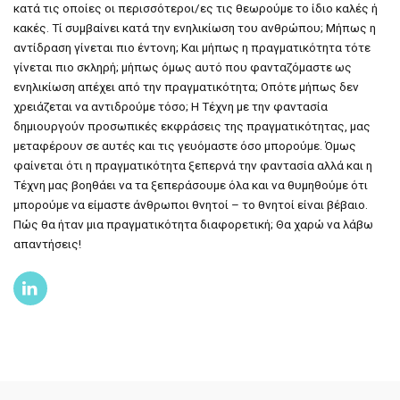
κατά τις οποίες οι περισσότεροι/ες τις θεωρούμε το ίδιο καλές ή
κακές. Τί συμβαίνει κατά την ενηλικίωση του ανθρώπου; Μήπως η
αντίδραση γίνεται πιο έντονη; Και μήπως η πραγματικότητα τότε
γίνεται πιο σκληρή; μήπως όμως αυτό που φανταζόμαστε ως
ενηλικίωση απέχει από την πραγματικότητα; Οπότε μήπως δεν
χρειάζεται να αντιδρούμε τόσο; Η Τέχνη με την φαντασία
δημιουργούν προσωπικές εκφράσεις της πραγματικότητας, μας
μεταφέρουν σε αυτές και τις γευόμαστε όσο μπορούμε. Όμως
φαίνεται ότι η πραγματικότητα ξεπερνά την φαντασία αλλά και η
Τέχνη μας βοηθάει να τα ξεπεράσουμε όλα και να θυμηθούμε ότι
μπορούμε να είμαστε άνθρωποι θνητοί – το θνητοί είναι βέβαιο.
Πώς θα ήταν μια πραγματικότητα διαφορετική; Θα χαρώ να λάβω
απαντήσεις!