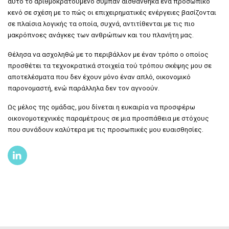
αυτό το αριθμοκρατούμενο σύμπαν αισθάνθηκα ένα προσωπικό
κενό σε σχέση με το πώς οι επιχειρηματικές ενέργειες βασίζονται
σε πλαίσια λογικής τα οποία, συχνά, αντιτίθενται με τις πιο
μακρόπνοες ανάγκες των ανθρώπων και του πλανήτη μας.
Θέλησα να ασχοληθώ με το περιβάλλον με έναν τρόπο ο οποίος
προσθέτει τα τεχνοκρατικά στοιχεία τού τρόπου σκέψης μου σε
αποτελέσματα που δεν έχουν μόνο έναν απλό, οικονομικό
παρονομαστή, ενώ παράλληλα δεν τον αγνοούν.
Ως μέλος της ομάδας, μου δίνεται η ευκαιρία να προσφέρω
οικονομοτεχνικές παραμέτρους σε μια προσπάθεια με στόχους
που συνάδουν καλύτερα με τις προσωπικές μου ευαισθησίες.