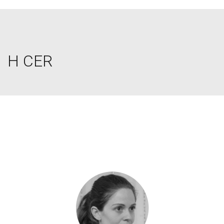
Η CER