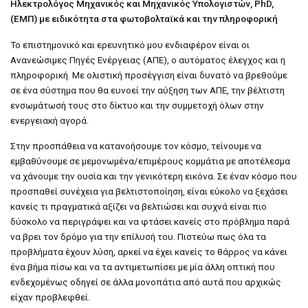
Ηλεκτρολόγος Μηχανικός και Μηχανικός Υπολογιστών, PhD,
(ΕΜΠ) με ειδικότητα στα φωτοβολταϊκά και την πληροφορική
Το επιστημονικό και ερευνητικό μου ενδιαφέρον είναι οι
Ανανεώσιμες Πηγές Ενέργειας (ΑΠΕ), ο αυτόματος έλεγχος και η
πληροφορική. Με ολιστική προσέγγιση είναι δυνατό να βρεθούμε
σε ένα σύστημα που θα ευνοεί την αύξηση των ΑΠΕ, την βέλτιστη
ενσωμάτωσή τους στο δίκτυο και την συμμετοχή όλων στην
ενεργειακή αγορά.
Στην προσπάθεια να κατανοήσουμε τον κόσμο, τείνουμε να
εμβαθύνουμε σε μεμονωμένα/επιμέρους κομμάτια με αποτέλεσμα
να χάνουμε την ουσία και την γενικότερη εικόνα. Σε έναν κόσμο που
προσπαθεί συνέχεια για βελτιστοποίηση, είναι εύκολο να ξεχάσει
κανείς τι πραγματικά αξίζει να βελτιώσει και συχνά είναι πιο
δύσκολο να περιγράψει και να φτάσει κανείς στο πρόβλημα παρά
να βρει τον δρόμο για την επίλυσή του. Πιστεύω πως όλα τα
προβλήματα έχουν λύση, αρκεί να έχει κανείς το θάρρος να κάνει
ένα βήμα πίσω και να τα αντιμετωπίσει με μία άλλη οπτική που
ενδεχομένως οδηγεί σε άλλα μονοπάτια από αυτά που αρχικώς
είχαν προβλεφθεί.