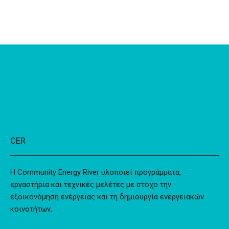
CER
Η Community Energy River υλοποιεί προγράμματα,
εργαστήρια και τεχνικές μελέτες με στόχο την
εξοικονόμηση ενέργειας και τη δημιουργία ενεργειακών
κοινοτήτων.